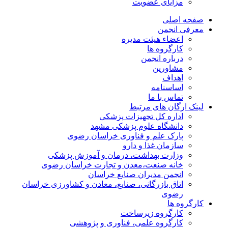
مزایای عضویت
صفحه اصلی
معرفی انجمن
اعضاء هیئت مدیره
کارگروه ها
درباره انجمن
مشاورین
اهداف
اساسنامه
تماس با ما
لینک ارگان های مرتبط
اداره کل تجهیزات پزشکی
دانشگاه علوم پزشکی مشهد
پارک علم و فناوری خراسان رضوی
سازمان غذا و دارو
وزارت بهداشت، درمان و آموزش پزشکی
خانه صنعت،معدن و تجارت خراسان رضوی
انجمن مدیران صنایع خراسان
اتاق بازرگانی، صنایع، معادن و کشاورزی خراسان
رضوی
کارگروه ها
کارگروه زیرساخت
کارگروه علمی، فناوری و پژوهشی