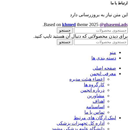
ارتباط با ما
این متن نیاز به بروزرسانی دارد
.
Based on
khmed
theme
2025
@ghasemi.ads
جستجو
برای دیدن محصولاتی که دنبال آن هستید تایپ کنید.
جستجو
منو
دسته بندی ها
صفحه اصلی
معرفی انجمن
اعضاء هیئت مدیره
کارگروه ها
درباره انجمن
مشاورین
اهداف
اساسنامه
تماس با ما
لینک ارگان های مرتبط
اداره کل تجهیزات پزشکی
دانشگاه علوم پزشکی مشهد