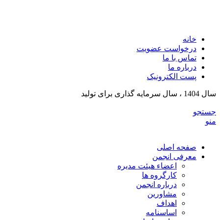
انجمن تولیدکنندگان تجهیزات پزشکی و ملزومات آزمایشگی
خراسان رضوی
خانه
درخواست عضویت
تماس با ما
درباره ما
پست الکترونیک
سال 1404 ، سال سرمایه گذاری برای تولید
جستجو
منو
صفحه اصلی
معرفی انجمن
اعضاء هیئت مدیره
کارگروه ها
درباره انجمن
مشاورین
اهداف
اساسنامه