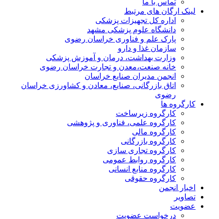
تماس با ما
لینک ارگان های مرتبط
اداره کل تجهیزات پزشکی
دانشگاه علوم پزشکی مشهد
پارک علم و فناوری خراسان رضوی
سازمان غذا و دارو
وزارت بهداشت، درمان و آموزش پزشکی
خانه صنعت،معدن و تجارت خراسان رضوی
انجمن مدیران صنایع خراسان
اتاق بازرگانی، صنایع، معادن و کشاورزی خراسان
رضوی
کارگروه ها
کارگروه زیرساخت
کارگروه علمی، فناوری و پژوهشی
کارگروه مالی
کارگروه بازرگانی
کارگروه تجاری سازی
کارگروه روابط عمومی
کارگروه منابع انسانی
کارگروه حقوقی
اخبار انجمن
تصاویر
عضویت
درخواست عضویت