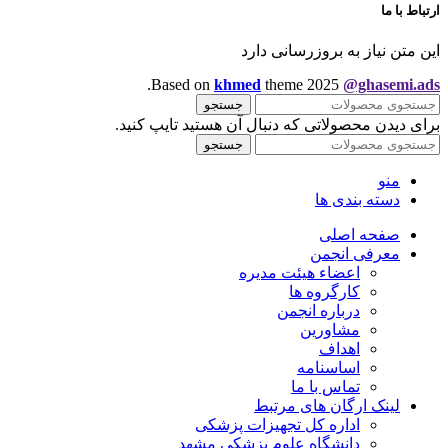
ارتباط با ما
این متن نیاز به بروزرسانی دارد
.
Based on
khmed
theme
2025
@ghasemi.ads
جستجو
برای دیدن محصولاتی که دنبال آن هستید تایپ کنید.
جستجو
منو
دسته بندی ها
صفحه اصلی
معرفی انجمن
اعضاء هیئت مدیره
کارگروه ها
درباره انجمن
مشاورین
اهداف
اساسنامه
تماس با ما
لینک ارگان های مرتبط
اداره کل تجهیزات پزشکی
دانشگاه علوم پزشکی مشهد