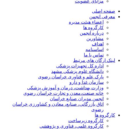
مزایای عضویت
صفحه اصلی
معرفی انجمن
اعضاء هیئت مدیره
کارگروه ها
درباره انجمن
مشاورین
اهداف
اساسنامه
تماس با ما
لینک ارگان های مرتبط
اداره کل تجهیزات پزشکی
دانشگاه علوم پزشکی مشهد
پارک علم و فناوری خراسان رضوی
سازمان غذا و دارو
وزارت بهداشت، درمان و آموزش پزشکی
خانه صنعت،معدن و تجارت خراسان رضوی
انجمن مدیران صنایع خراسان
اتاق بازرگانی، صنایع، معادن و کشاورزی خراسان
رضوی
کارگروه ها
کارگروه زیرساخت
کارگروه علمی، فناوری و پژوهشی