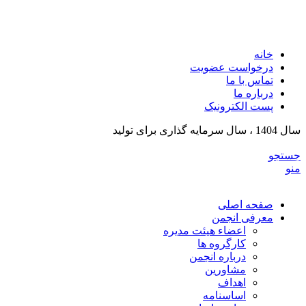
انجمن تولیدکنندگان تجهیزات پزشکی و ملزومات آزمایشگی
خراسان رضوی
خانه
درخواست عضویت
تماس با ما
درباره ما
پست الکترونیک
سال 1404 ، سال سرمایه گذاری برای تولید
جستجو
منو
صفحه اصلی
معرفی انجمن
اعضاء هیئت مدیره
کارگروه ها
درباره انجمن
مشاورین
اهداف
اساسنامه