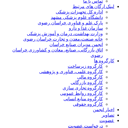
تماس با ما
لینک ارگان های مرتبط
اداره کل تجهیزات پزشکی
دانشگاه علوم پزشکی مشهد
پارک علم و فناوری خراسان رضوی
سازمان غذا و دارو
وزارت بهداشت، درمان و آموزش پزشکی
خانه صنعت،معدن و تجارت خراسان رضوی
انجمن مدیران صنایع خراسان
اتاق بازرگانی، صنایع، معادن و کشاورزی خراسان
رضوی
کارگروه ها
کارگروه زیرساخت
کارگروه علمی، فناوری و پژوهشی
کارگروه مالی
کارگروه بازرگانی
کارگروه تجاری سازی
کارگروه روابط عمومی
کارگروه منابع انسانی
کارگروه حقوقی
اخبار انجمن
تصاویر
عضویت
درخواست عضویت