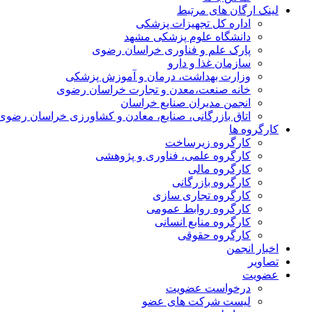
لینک ارگان های مرتبط
اداره کل تجهیزات پزشکی
دانشگاه علوم پزشکی مشهد
پارک علم و فناوری خراسان رضوی
سازمان غذا و دارو
وزارت بهداشت، درمان و آموزش پزشکی
خانه صنعت،معدن و تجارت خراسان رضوی
انجمن مدیران صنایع خراسان
اتاق بازرگانی، صنایع، معادن و کشاورزی خراسان رضوی
کارگروه ها
کارگروه زیرساخت
کارگروه علمی، فناوری و پژوهشی
کارگروه مالی
کارگروه بازرگانی
کارگروه تجاری سازی
کارگروه روابط عمومی
کارگروه منابع انسانی
کارگروه حقوقی
اخبار انجمن
تصاویر
عضویت
درخواست عضویت
لیست شرکت های عضو