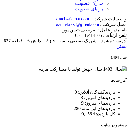
مدارک عضویت
مزایای عضویت
وب سایت شرکت :
azintebsalamat.com
ایمیل شرکت :
azintebrazi@gmail.com
نام مدیر عامل : مرتضی حسن پور
تلفن ارتباط : 35414105-051
آدرس : مشهد – شهرک صنعتی توس – فاز 2 – دانش 6 – قطعه 627
بستن
سال 1404
آمار سایت
بازدیدکنندگان آنلاین:
0
بازدیدهای امروز:
8
بازدیدهای دیروز:
9
بازدیدهای این ماه:
280
کل بازدیدها:
9,156
جستجو در سایت