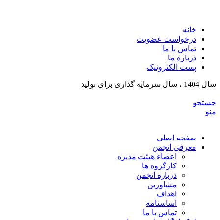
انج
خانه
درخواست عضویت
تماس با ما
درباره ما
پست الکترونیک
سال 1404 ، سال سرمایه گذاری برای تولید
جستجو
منو
صفحه اصلی
معرفی انجمن
اعضاء هیئت مدیره
کارگروه ها
درباره انجمن
مشاورین
اهداف
اساسنامه
تماس با ما