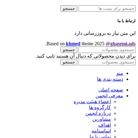
جستجو
ارتباط با ما
این متن نیاز به بروزرسانی دارد
.
Based on
khmed
theme
2025
@ghasemi.ads
جستجو
برای دیدن محصولاتی که دنبال آن هستید تایپ کنید.
جستجو
منو
دسته بندی ها
صفحه اصلی
معرفی انجمن
اعضاء هیئت مدیره
کارگروه ها
درباره انجمن
مشاورین
اهداف
اساسنامه
تماس با ما