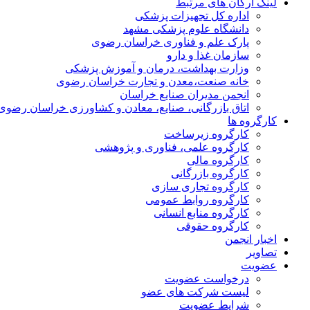
لینک ارگان های مرتبط
اداره کل تجهیزات پزشکی
دانشگاه علوم پزشکی مشهد
پارک علم و فناوری خراسان رضوی
سازمان غذا و دارو
وزارت بهداشت، درمان و آموزش پزشکی
خانه صنعت،معدن و تجارت خراسان رضوی
انجمن مدیران صنایع خراسان
اتاق بازرگانی، صنایع، معادن و کشاورزی خراسان رضوی
کارگروه ها
کارگروه زیرساخت
کارگروه علمی، فناوری و پژوهشی
کارگروه مالی
کارگروه بازرگانی
کارگروه تجاری سازی
کارگروه روابط عمومی
کارگروه منابع انسانی
کارگروه حقوقی
اخبار انجمن
تصاویر
عضویت
درخواست عضویت
لیست شرکت های عضو
شرایط عضویت