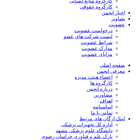
کارگروه منابع انسانی
کارگروه حقوقی
اخبار انجمن
تصاویر
عضویت
درخواست عضویت
لیست شرکت های عضو
شرایط عضویت
مدارک عضویت
مزایای عضویت
صفحه اصلی
معرفی انجمن
اعضاء هیئت مدیره
کارگروه ها
درباره انجمن
مشاورین
اهداف
اساسنامه
تماس با ما
لینک ارگان های مرتبط
اداره کل تجهیزات پزشکی
دانشگاه علوم پزشکی مشهد
پارک علم و فناوری خراسان رضوی