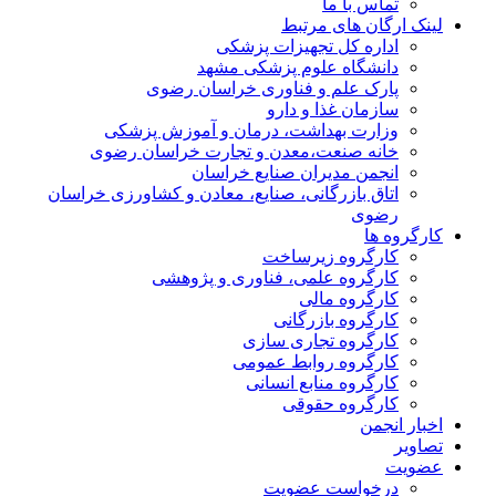
تماس با ما
لینک ارگان های مرتبط
اداره کل تجهیزات پزشکی
دانشگاه علوم پزشکی مشهد
پارک علم و فناوری خراسان رضوی
سازمان غذا و دارو
وزارت بهداشت، درمان و آموزش پزشکی
خانه صنعت،معدن و تجارت خراسان رضوی
انجمن مدیران صنایع خراسان
اتاق بازرگانی، صنایع، معادن و کشاورزی خراسان
رضوی
کارگروه ها
کارگروه زیرساخت
کارگروه علمی، فناوری و پژوهشی
کارگروه مالی
کارگروه بازرگانی
کارگروه تجاری سازی
کارگروه روابط عمومی
کارگروه منابع انسانی
کارگروه حقوقی
اخبار انجمن
تصاویر
عضویت
درخواست عضویت