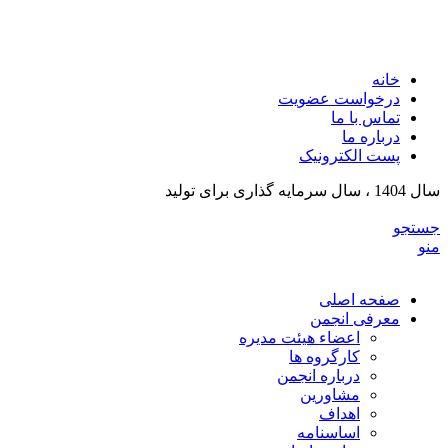
انجمن تولیدکنندگان تجهیزات پزشکی و ملزومات آزمایشگی
خراسان رضوی
خانه
درخواست عضویت
تماس با ما
درباره ما
پست الکترونیک
سال 1404 ، سال سرمایه گذاری برای تولید
جستجو
منو
صفحه اصلی
معرفی انجمن
اعضاء هیئت مدیره
کارگروه ها
درباره انجمن
مشاورین
اهداف
اساسنامه