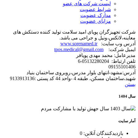
لیست شرکت های عضو
شرایط عضویت
مدارک عضویت
مزایای عضویت
شرکت تجهیزگران پویای امید سلامت تولید کننده دستکش های
معاینه،لاتکس،ونیل و جراحی می باشد.
آدرس وب سایت:
www.sorenamed.ir
ایمیل شرکت:
tpos.medical@gmail.com
مدیرعامل: محمد مهدی پویافر
تلفن ارتباط: 05132280204-6
09155101406
آدرس:مشهد-انتهای بلوار مدرس،روبروی ساختمان بنیاد
شهید،ساختمان مسکن، طبقه 4 -واحد 44 کد پستی :9133913136
بستن
سال 1404
آمار سایت
بازدیدکنندگان آنلاین:
0