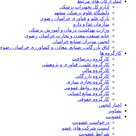
لینک ارگان های مرتبط
اداره کل تجهیزات پزشکی
دانشگاه علوم پزشکی مشهد
پارک علم و فناوری خراسان رضوی
سازمان غذا و دارو
وزارت بهداشت، درمان و آموزش پزشکی
خانه صنعت،معدن و تجارت خراسان رضوی
انجمن مدیران صنایع خراسان
اتاق بازرگانی، صنایع، معادن و کشاورزی خراسان رضوی
کارگروه ها
کارگروه زیرساخت
کارگروه علمی، فناوری و پژوهشی
کارگروه مالی
کارگروه بازرگانی
کارگروه تجاری سازی
کارگروه روابط عمومی
کارگروه منابع انسانی
کارگروه حقوقی
اخبار انجمن
تصاویر
عضویت
درخواست عضویت
لیست شرکت های عضو
شرایط عضویت