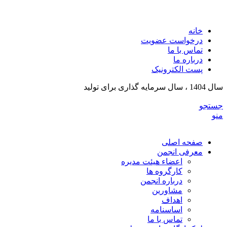
انج
خانه
درخواست عضویت
تماس با ما
درباره ما
پست الکترونیک
سال 1404 ، سال سرمایه گذاری برای تولید
جستجو
منو
صفحه اصلی
معرفی انجمن
اعضاء هیئت مدیره
کارگروه ها
درباره انجمن
مشاورین
اهداف
اساسنامه
تماس با ما