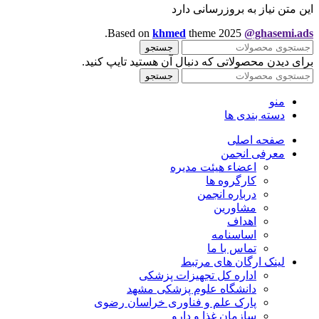
این متن نیاز به بروزرسانی دارد
.
Based on
khmed
theme
2025
@ghasemi.ads
جستجو
برای دیدن محصولاتی که دنبال آن هستید تایپ کنید.
جستجو
منو
دسته بندی ها
صفحه اصلی
معرفی انجمن
اعضاء هیئت مدیره
کارگروه ها
درباره انجمن
مشاورین
اهداف
اساسنامه
تماس با ما
لینک ارگان های مرتبط
اداره کل تجهیزات پزشکی
دانشگاه علوم پزشکی مشهد
پارک علم و فناوری خراسان رضوی
سازمان غذا و دارو