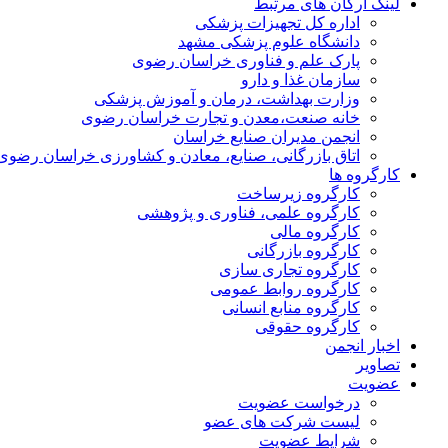
لینک ارگان های مرتبط
اداره کل تجهیزات پزشکی
دانشگاه علوم پزشکی مشهد
پارک علم و فناوری خراسان رضوی
سازمان غذا و دارو
وزارت بهداشت، درمان و آموزش پزشکی
خانه صنعت،معدن و تجارت خراسان رضوی
انجمن مدیران صنایع خراسان
اتاق بازرگانی، صنایع، معادن و کشاورزی خراسان رضوی
کارگروه ها
کارگروه زیرساخت
کارگروه علمی، فناوری و پژوهشی
کارگروه مالی
کارگروه بازرگانی
کارگروه تجاری سازی
کارگروه روابط عمومی
کارگروه منابع انسانی
کارگروه حقوقی
اخبار انجمن
تصاویر
عضویت
درخواست عضویت
لیست شرکت های عضو
شرایط عضویت