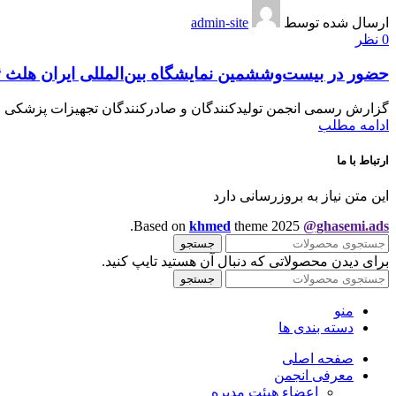
ارسال شده توسط
admin-site
0
نظر
حضور در بیست‌وششمین نمایشگاه بین‌المللی ایران هلث ۱۴۰۴
گزارش رسمی انجمن تولیدکنندگان و صادرکنندگان تجهیزات پزشکی 
ادامه مطلب
ارتباط با ما
این متن نیاز به بروزرسانی دارد
.
Based on
khmed
theme
2025
@ghasemi.ads
جستجو
برای دیدن محصولاتی که دنبال آن هستید تایپ کنید.
جستجو
منو
دسته بندی ها
صفحه اصلی
معرفی انجمن
اعضاء هیئت مدیره