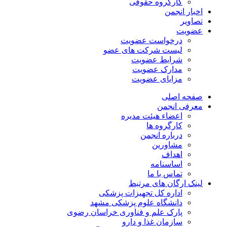
کارگروه حقوقی
اخبار انجمن
تصاویر
عضویت
درخواست عضویت
لیست شرکت های عضو
شرایط عضویت
مدارک عضویت
مزایای عضویت
صفحه اصلی
معرفی انجمن
اعضاء هیئت مدیره
کارگروه ها
درباره انجمن
مشاورین
اهداف
اساسنامه
تماس با ما
لینک ارگان های مرتبط
اداره کل تجهیزات پزشکی
دانشگاه علوم پزشکی مشهد
پارک علم و فناوری خراسان رضوی
سازمان غذا و دارو