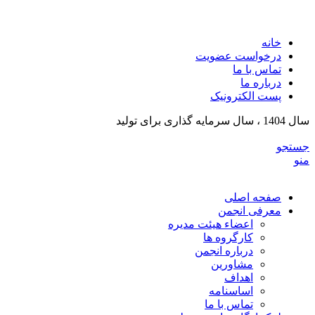
انج
خانه
درخواست عضویت
تماس با ما
درباره ما
پست الکترونیک
سال 1404 ، سال سرمایه گذاری برای تولید
جستجو
منو
صفحه اصلی
معرفی انجمن
اعضاء هیئت مدیره
کارگروه ها
درباره انجمن
مشاورین
اهداف
اساسنامه
تماس با ما