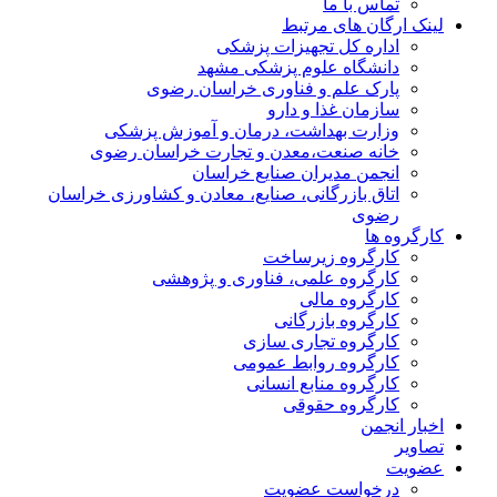
تماس با ما
لینک ارگان های مرتبط
اداره کل تجهیزات پزشکی
دانشگاه علوم پزشکی مشهد
پارک علم و فناوری خراسان رضوی
سازمان غذا و دارو
وزارت بهداشت، درمان و آموزش پزشکی
خانه صنعت،معدن و تجارت خراسان رضوی
انجمن مدیران صنایع خراسان
اتاق بازرگانی، صنایع، معادن و کشاورزی خراسان
رضوی
کارگروه ها
کارگروه زیرساخت
کارگروه علمی، فناوری و پژوهشی
کارگروه مالی
کارگروه بازرگانی
کارگروه تجاری سازی
کارگروه روابط عمومی
کارگروه منابع انسانی
کارگروه حقوقی
اخبار انجمن
تصاویر
عضویت
درخواست عضویت