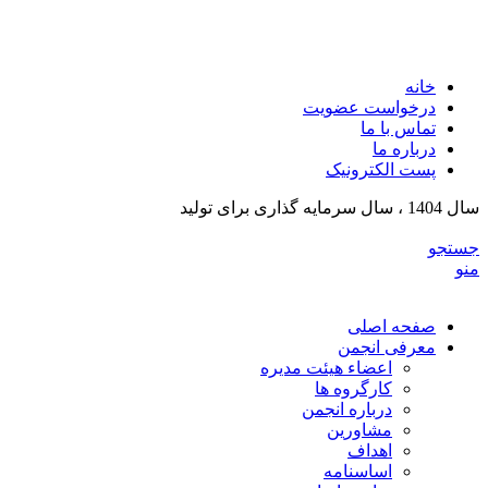
انجمن تولیدکنندگان تجهیزات پزشکی و ملزومات آزمایشگی
خراسان رضوی
خانه
درخواست عضویت
تماس با ما
درباره ما
پست الکترونیک
سال 1404 ، سال سرمایه گذاری برای تولید
جستجو
منو
صفحه اصلی
معرفی انجمن
اعضاء هیئت مدیره
کارگروه ها
درباره انجمن
مشاورین
اهداف
اساسنامه