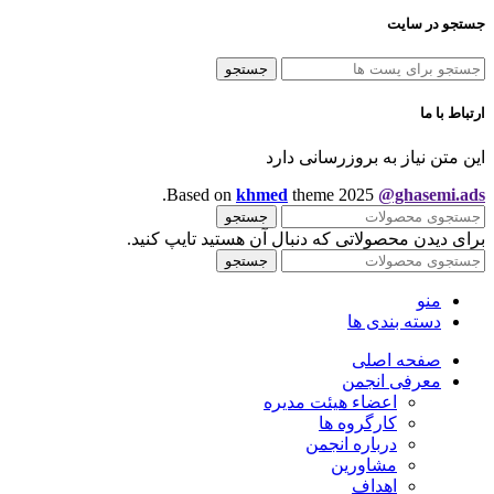
جستجو در سایت
جستجو
ارتباط با ما
این متن نیاز به بروزرسانی دارد
.
Based on
khmed
theme
2025
@ghasemi.ads
جستجو
برای دیدن محصولاتی که دنبال آن هستید تایپ کنید.
جستجو
منو
دسته بندی ها
صفحه اصلی
معرفی انجمن
اعضاء هیئت مدیره
کارگروه ها
درباره انجمن
مشاورین
اهداف