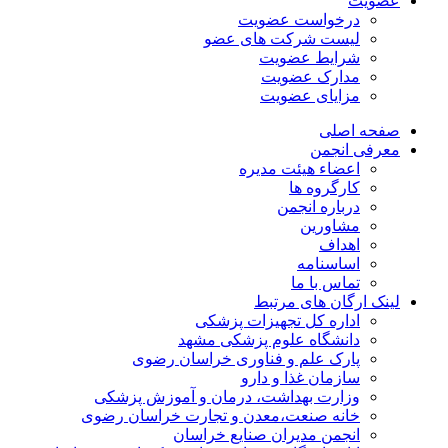
عضویت
درخواست عضویت
لیست شرکت های عضو
شرایط عضویت
مدارک عضویت
مزایای عضویت
صفحه اصلی
معرفی انجمن
اعضاء هیئت مدیره
کارگروه ها
درباره انجمن
مشاورین
اهداف
اساسنامه
تماس با ما
لینک ارگان های مرتبط
اداره کل تجهیزات پزشکی
دانشگاه علوم پزشکی مشهد
پارک علم و فناوری خراسان رضوی
سازمان غذا و دارو
وزارت بهداشت، درمان و آموزش پزشکی
خانه صنعت،معدن و تجارت خراسان رضوی
انجمن مدیران صنایع خراسان