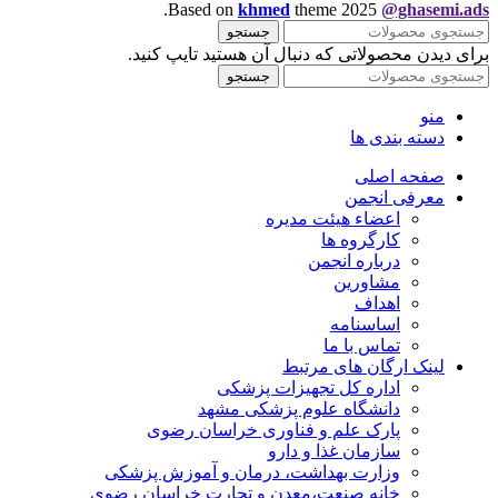
.
Based on
khmed
theme
2025
@ghasemi.ads
جستجو
برای دیدن محصولاتی که دنبال آن هستید تایپ کنید.
جستجو
منو
دسته بندی ها
صفحه اصلی
معرفی انجمن
اعضاء هیئت مدیره
کارگروه ها
درباره انجمن
مشاورین
اهداف
اساسنامه
تماس با ما
لینک ارگان های مرتبط
اداره کل تجهیزات پزشکی
دانشگاه علوم پزشکی مشهد
پارک علم و فناوری خراسان رضوی
سازمان غذا و دارو
وزارت بهداشت، درمان و آموزش پزشکی
خانه صنعت،معدن و تجارت خراسان رضوی