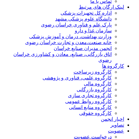
تماس با ما
لینک ارگان های مرتبط
اداره کل تجهیزات پزشکی
دانشگاه علوم پزشکی مشهد
پارک علم و فناوری خراسان رضوی
سازمان غذا و دارو
وزارت بهداشت، درمان و آموزش پزشکی
خانه صنعت،معدن و تجارت خراسان رضوی
انجمن مدیران صنایع خراسان
اتاق بازرگانی، صنایع، معادن و کشاورزی خراسان
رضوی
کارگروه ها
کارگروه زیرساخت
کارگروه علمی، فناوری و پژوهشی
کارگروه مالی
کارگروه بازرگانی
کارگروه تجاری سازی
کارگروه روابط عمومی
کارگروه منابع انسانی
کارگروه حقوقی
اخبار انجمن
تصاویر
عضویت
درخواست عضویت