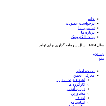
انجمن تولیدکنندگان تجهیزات پزشکی و ملزومات آزمایشگی
خراسان رضوی
خانه
درخواست عضویت
تماس با ما
درباره ما
پست الکترونیک
سال 1404 ، سال سرمایه گذاری برای تولید
جستجو
منو
صفحه اصلی
معرفی انجمن
اعضاء هیئت مدیره
کارگروه ها
درباره انجمن
مشاورین
اهداف
اساسنامه