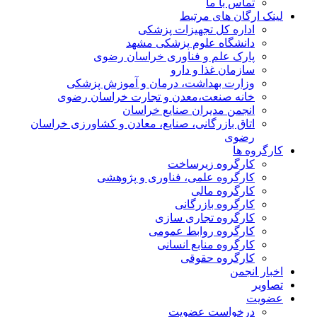
تماس با ما
لینک ارگان های مرتبط
اداره کل تجهیزات پزشکی
دانشگاه علوم پزشکی مشهد
پارک علم و فناوری خراسان رضوی
سازمان غذا و دارو
وزارت بهداشت، درمان و آموزش پزشکی
خانه صنعت،معدن و تجارت خراسان رضوی
انجمن مدیران صنایع خراسان
اتاق بازرگانی، صنایع، معادن و کشاورزی خراسان
رضوی
کارگروه ها
کارگروه زیرساخت
کارگروه علمی، فناوری و پژوهشی
کارگروه مالی
کارگروه بازرگانی
کارگروه تجاری سازی
کارگروه روابط عمومی
کارگروه منابع انسانی
کارگروه حقوقی
اخبار انجمن
تصاویر
عضویت
درخواست عضویت