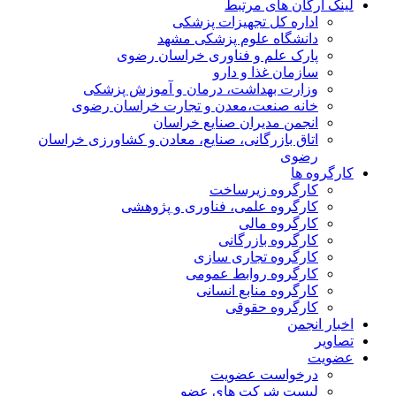
لینک ارگان های مرتبط
اداره کل تجهیزات پزشکی
دانشگاه علوم پزشکی مشهد
پارک علم و فناوری خراسان رضوی
سازمان غذا و دارو
وزارت بهداشت، درمان و آموزش پزشکی
خانه صنعت،معدن و تجارت خراسان رضوی
انجمن مدیران صنایع خراسان
اتاق بازرگانی، صنایع، معادن و کشاورزی خراسان
رضوی
کارگروه ها
کارگروه زیرساخت
کارگروه علمی، فناوری و پژوهشی
کارگروه مالی
کارگروه بازرگانی
کارگروه تجاری سازی
کارگروه روابط عمومی
کارگروه منابع انسانی
کارگروه حقوقی
اخبار انجمن
تصاویر
عضویت
درخواست عضویت
لیست شرکت های عضو