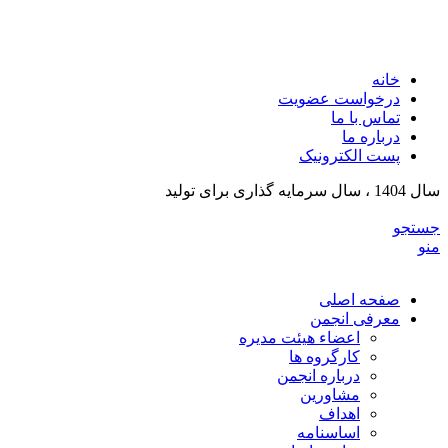
انجمن تولیدکنندگان تجهیزات پزشکی و ملزومات آزمایشگی
خراسان رضوی
خانه
درخواست عضویت
تماس با ما
درباره ما
پست الکترونیک
سال 1404 ، سال سرمایه گذاری برای تولید
جستجو
منو
صفحه اصلی
معرفی انجمن
اعضاء هیئت مدیره
کارگروه ها
درباره انجمن
مشاورین
اهداف
اساسنامه