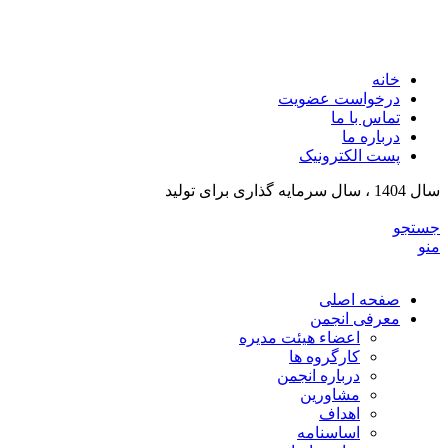
انجمن تولیدکنندگان تجهیزات پزشکی و ملزومات آزمایشگی
خراسان رضوی
خانه
درخواست عضویت
تماس با ما
درباره ما
پست الکترونیک
سال 1404 ، سال سرمایه گذاری برای تولید
جستجو
منو
صفحه اصلی
معرفی انجمن
اعضاء هیئت مدیره
کارگروه ها
درباره انجمن
مشاورین
اهداف
اساسنامه