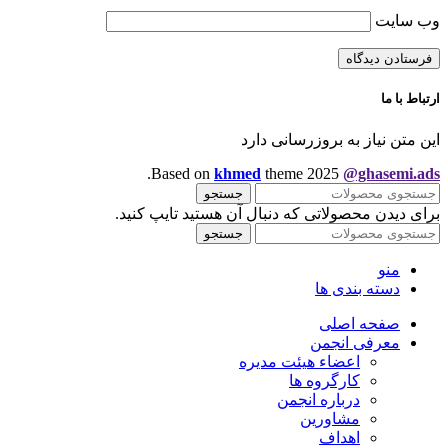
وب‌ سایت
ارتباط با ما
این متن نیاز به بروزرسانی دارد
.
Based on
khmed
theme
2025
@ghasemi.ads
جستجو
برای دیدن محصولاتی که دنبال آن هستید تایپ کنید.
جستجو
منو
دسته بندی ها
صفحه اصلی
معرفی انجمن
اعضاء هیئت مدیره
کارگروه ها
درباره انجمن
مشاورین
اهداف