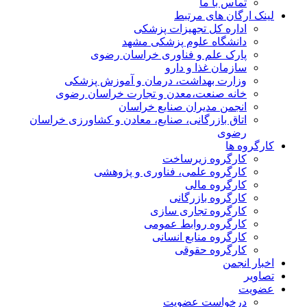
تماس با ما
لینک ارگان های مرتبط
اداره کل تجهیزات پزشکی
دانشگاه علوم پزشکی مشهد
پارک علم و فناوری خراسان رضوی
سازمان غذا و دارو
وزارت بهداشت، درمان و آموزش پزشکی
خانه صنعت،معدن و تجارت خراسان رضوی
انجمن مدیران صنایع خراسان
اتاق بازرگانی، صنایع، معادن و کشاورزی خراسان
رضوی
کارگروه ها
کارگروه زیرساخت
کارگروه علمی، فناوری و پژوهشی
کارگروه مالی
کارگروه بازرگانی
کارگروه تجاری سازی
کارگروه روابط عمومی
کارگروه منابع انسانی
کارگروه حقوقی
اخبار انجمن
تصاویر
عضویت
درخواست عضویت