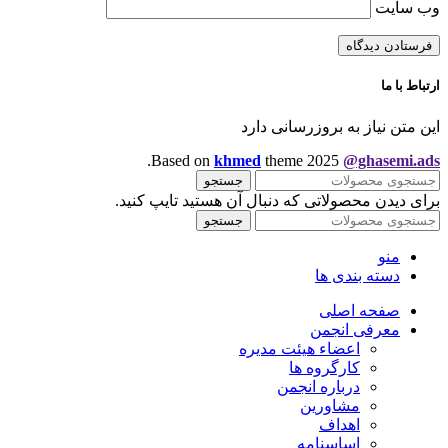
وب‌ سایت
ارتباط با ما
این متن نیاز به بروزرسانی دارد
.
Based on
khmed
theme
2025
@ghasemi.ads
جستجو
برای دیدن محصولاتی که دنبال آن هستید تایپ کنید.
جستجو
منو
دسته بندی ها
صفحه اصلی
معرفی انجمن
اعضاء هیئت مدیره
کارگروه ها
درباره انجمن
مشاورین
اهداف
اساسنامه