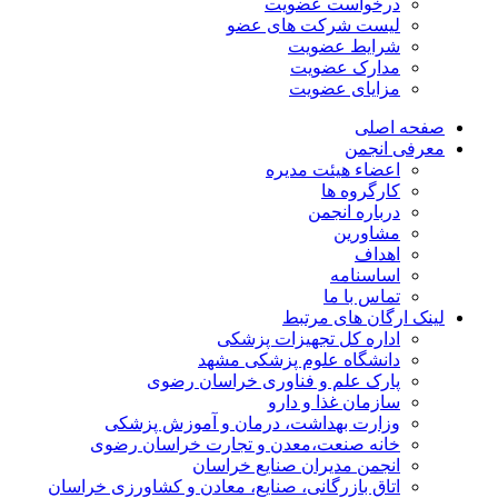
درخواست عضویت
لیست شرکت های عضو
شرایط عضویت
مدارک عضویت
مزایای عضویت
صفحه اصلی
معرفی انجمن
اعضاء هیئت مدیره
کارگروه ها
درباره انجمن
مشاورین
اهداف
اساسنامه
تماس با ما
لینک ارگان های مرتبط
اداره کل تجهیزات پزشکی
دانشگاه علوم پزشکی مشهد
پارک علم و فناوری خراسان رضوی
سازمان غذا و دارو
وزارت بهداشت، درمان و آموزش پزشکی
خانه صنعت،معدن و تجارت خراسان رضوی
انجمن مدیران صنایع خراسان
اتاق بازرگانی، صنایع، معادن و کشاورزی خراسان