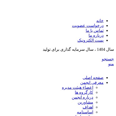
انجمن تولیدکنندگان تجهیزات پزشکی و ملزومات آزمایشگی
خراسان رضوی
خانه
درخواست عضویت
تماس با ما
درباره ما
پست الکترونیک
سال 1404 ، سال سرمایه گذاری برای تولید
جستجو
منو
صفحه اصلی
معرفی انجمن
اعضاء هیئت مدیره
کارگروه ها
درباره انجمن
مشاورین
اهداف
اساسنامه