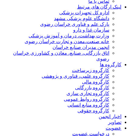
تماس با ما
لینک ارگان های مرتبط
اداره کل تجهیزات پزشکی
دانشگاه علوم پزشکی مشهد
پارک علم و فناوری خراسان رضوی
سازمان غذا و دارو
وزارت بهداشت، درمان و آموزش پزشکی
خانه صنعت،معدن و تجارت خراسان رضوی
انجمن مدیران صنایع خراسان
اتاق بازرگانی، صنایع، معادن و کشاورزی خراسان
رضوی
کارگروه ها
کارگروه زیرساخت
کارگروه علمی، فناوری و پژوهشی
کارگروه مالی
کارگروه بازرگانی
کارگروه تجاری سازی
کارگروه روابط عمومی
کارگروه منابع انسانی
کارگروه حقوقی
اخبار انجمن
تصاویر
عضویت
درخواست عضویت