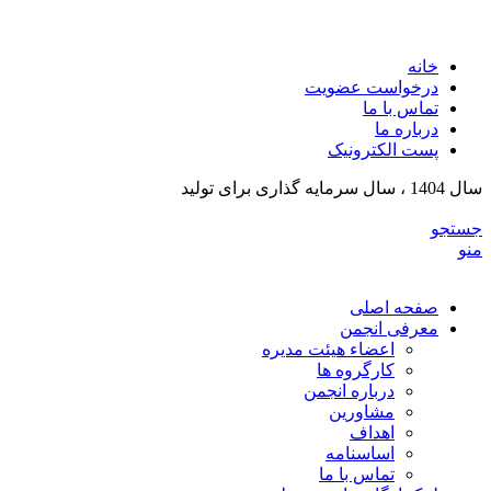
انج
خانه
درخواست عضویت
تماس با ما
درباره ما
پست الکترونیک
سال 1404 ، سال سرمایه گذاری برای تولید
جستجو
منو
صفحه اصلی
معرفی انجمن
اعضاء هیئت مدیره
کارگروه ها
درباره انجمن
مشاورین
اهداف
اساسنامه
تماس با ما