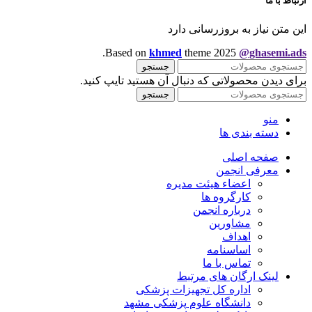
ارتباط با ما
این متن نیاز به بروزرسانی دارد
.
Based on
khmed
theme
2025
@ghasemi.ads
جستجو
برای دیدن محصولاتی که دنبال آن هستید تایپ کنید.
جستجو
منو
دسته بندی ها
صفحه اصلی
معرفی انجمن
اعضاء هیئت مدیره
کارگروه ها
درباره انجمن
مشاورین
اهداف
اساسنامه
تماس با ما
لینک ارگان های مرتبط
اداره کل تجهیزات پزشکی
دانشگاه علوم پزشکی مشهد