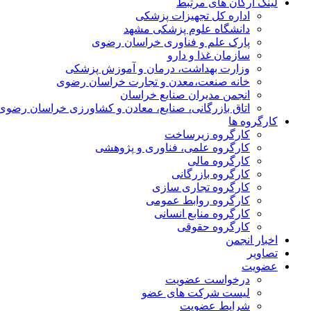
لینک ارگان های مرتبط
اداره کل تجهیزات پزشکی
دانشگاه علوم پزشکی مشهد
پارک علم و فناوری خراسان رضوی
سازمان غذا و دارو
وزارت بهداشت، درمان و آموزش پزشکی
خانه صنعت،معدن و تجارت خراسان رضوی
انجمن مدیران صنایع خراسان
اتاق بازرگانی، صنایع، معادن و کشاورزی خراسان رضوی
کارگروه ها
کارگروه زیرساخت
کارگروه علمی، فناوری و پژوهشی
کارگروه مالی
کارگروه بازرگانی
کارگروه تجاری سازی
کارگروه روابط عمومی
کارگروه منابع انسانی
کارگروه حقوقی
اخبار انجمن
تصاویر
عضویت
درخواست عضویت
لیست شرکت های عضو
شرایط عضویت