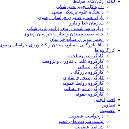
لینک ارگان های مرتبط
اداره کل تجهیزات پزشکی
دانشگاه علوم پزشکی مشهد
پارک علم و فناوری خراسان رضوی
سازمان غذا و دارو
وزارت بهداشت، درمان و آموزش پزشکی
خانه صنعت،معدن و تجارت خراسان رضوی
انجمن مدیران صنایع خراسان
اتاق بازرگانی، صنایع، معادن و کشاورزی خراسان رضوی
کارگروه ها
کارگروه زیرساخت
کارگروه علمی، فناوری و پژوهشی
کارگروه مالی
کارگروه بازرگانی
کارگروه تجاری سازی
کارگروه روابط عمومی
کارگروه منابع انسانی
کارگروه حقوقی
اخبار انجمن
تصاویر
عضویت
درخواست عضویت
لیست شرکت های عضو
شرایط عضویت