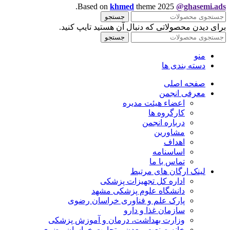
.
Based on
khmed
theme
2025
@ghasemi.ads
جستجو
برای دیدن محصولاتی که دنبال آن هستید تایپ کنید.
جستجو
منو
دسته بندی ها
صفحه اصلی
معرفی انجمن
اعضاء هیئت مدیره
کارگروه ها
درباره انجمن
مشاورین
اهداف
اساسنامه
تماس با ما
لینک ارگان های مرتبط
اداره کل تجهیزات پزشکی
دانشگاه علوم پزشکی مشهد
پارک علم و فناوری خراسان رضوی
سازمان غذا و دارو
وزارت بهداشت، درمان و آموزش پزشکی
خانه صنعت،معدن و تجارت خراسان رضوی