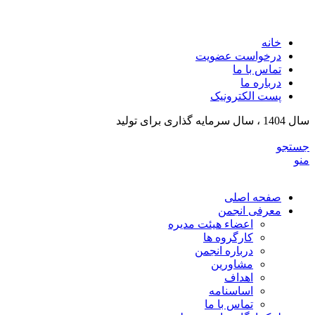
انج
خانه
درخواست عضویت
تماس با ما
درباره ما
پست الکترونیک
سال 1404 ، سال سرمایه گذاری برای تولید
جستجو
منو
صفحه اصلی
معرفی انجمن
اعضاء هیئت مدیره
کارگروه ها
درباره انجمن
مشاورین
اهداف
اساسنامه
تماس با ما