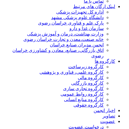
تماس با ما
لینک ارگان های مرتبط
اداره کل تجهیزات پزشکی
دانشگاه علوم پزشکی مشهد
پارک علم و فناوری خراسان رضوی
سازمان غذا و دارو
وزارت بهداشت، درمان و آموزش پزشکی
خانه صنعت،معدن و تجارت خراسان رضوی
انجمن مدیران صنایع خراسان
اتاق بازرگانی، صنایع، معادن و کشاورزی خراسان
رضوی
کارگروه ها
کارگروه زیرساخت
کارگروه علمی، فناوری و پژوهشی
کارگروه مالی
کارگروه بازرگانی
کارگروه تجاری سازی
کارگروه روابط عمومی
کارگروه منابع انسانی
کارگروه حقوقی
اخبار انجمن
تصاویر
عضویت
درخواست عضویت