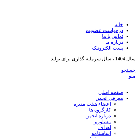
انجمن تولیدکنندگان تجهیزات پزشکی و ملزومات آزمایشگی
خراسان رضوی
خانه
درخواست عضویت
تماس با ما
درباره ما
پست الکترونیک
سال 1404 ، سال سرمایه گذاری برای تولید
جستجو
منو
صفحه اصلی
معرفی انجمن
اعضاء هیئت مدیره
کارگروه ها
درباره انجمن
مشاورین
اهداف
اساسنامه