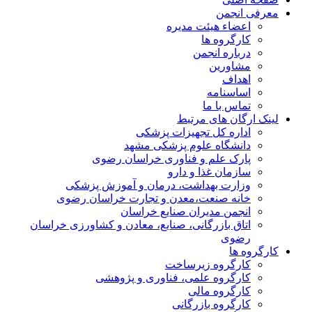
معرفی انجمن
اعضاء هیئت مدیره
کارگروه ها
درباره انجمن
مشاورین
اهداف
اساسنامه
تماس با ما
لینک ارگان های مرتبط
اداره کل تجهیزات پزشکی
دانشگاه علوم پزشکی مشهد
پارک علم و فناوری خراسان رضوی
سازمان غذا و دارو
وزارت بهداشت، درمان و آموزش پزشکی
خانه صنعت،معدن و تجارت خراسان رضوی
انجمن مدیران صنایع خراسان
اتاق بازرگانی، صنایع، معادن و کشاورزی خراسان
رضوی
کارگروه ها
کارگروه زیرساخت
کارگروه علمی، فناوری و پژوهشی
کارگروه مالی
کارگروه بازرگانی