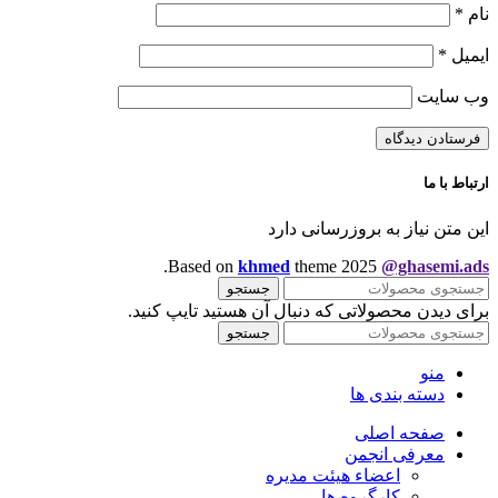
نام
*
ایمیل
*
وب‌ سایت
ارتباط با ما
این متن نیاز به بروزرسانی دارد
.
Based on
khmed
theme
2025
@ghasemi.ads
جستجو
برای دیدن محصولاتی که دنبال آن هستید تایپ کنید.
جستجو
منو
دسته بندی ها
صفحه اصلی
معرفی انجمن
اعضاء هیئت مدیره
کارگروه ها