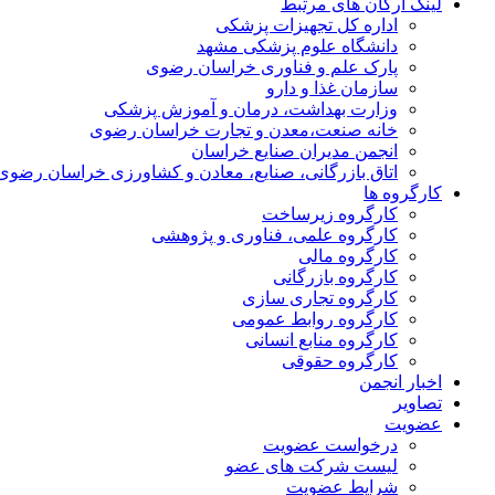
لینک ارگان های مرتبط
اداره کل تجهیزات پزشکی
دانشگاه علوم پزشکی مشهد
پارک علم و فناوری خراسان رضوی
سازمان غذا و دارو
وزارت بهداشت، درمان و آموزش پزشکی
خانه صنعت،معدن و تجارت خراسان رضوی
انجمن مدیران صنایع خراسان
اتاق بازرگانی، صنایع، معادن و کشاورزی خراسان رضوی
کارگروه ها
کارگروه زیرساخت
کارگروه علمی، فناوری و پژوهشی
کارگروه مالی
کارگروه بازرگانی
کارگروه تجاری سازی
کارگروه روابط عمومی
کارگروه منابع انسانی
کارگروه حقوقی
اخبار انجمن
تصاویر
عضویت
درخواست عضویت
لیست شرکت های عضو
شرایط عضویت