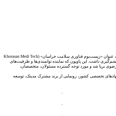
انجمن تولیدکنندگان و صادرکنندگان تجهیزات پزشکی خراسان رضوی، با همراهی پارک علم و فناوری خراسان، در قالب پاویون مشترک تحت عنوان «زیست‌بوم فناوری سلامت خراسان» (Khorasan Medi Tech
ن‌المللی تجهیزات پزشکی، دندان‌پزشکی، دارویی و آزمایشگاهی ایران هلث ۱۴۰۴ حضور مؤثر و چشم‌گیری داشت. این پاویون که نماینده توانمندی‌ها و ظرفیت‌های
ن رضوی برپا شد و مورد توجه گسترده مسئولان، متخصصان،
نهادهای تخصصی کشور، رونمایی از برند مشترک مدیتک، توسعه