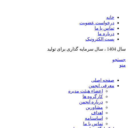
انج
خانه
درخواست عضویت
تماس با ما
درباره ما
پست الکترونیک
سال 1404 ، سال سرمایه گذاری برای تولید
جستجو
منو
صفحه اصلی
معرفی انجمن
اعضاء هیئت مدیره
کارگروه ها
درباره انجمن
مشاورین
اهداف
اساسنامه
تماس با ما