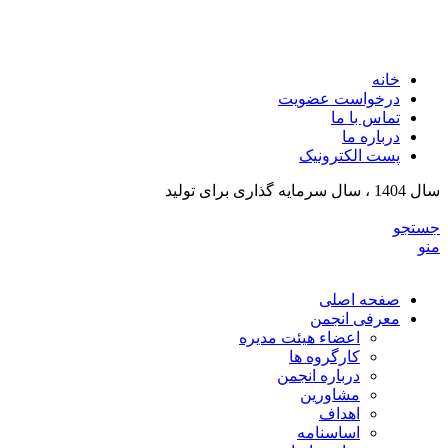
انجمن تولیدکنندگان تجهیزات پزشکی و ملزومات آزمایشگی
خراسان رضوی
خانه
درخواست عضویت
تماس با ما
درباره ما
پست الکترونیک
سال 1404 ، سال سرمایه گذاری برای تولید
جستجو
منو
صفحه اصلی
معرفی انجمن
اعضاء هیئت مدیره
کارگروه ها
درباره انجمن
مشاورین
اهداف
اساسنامه