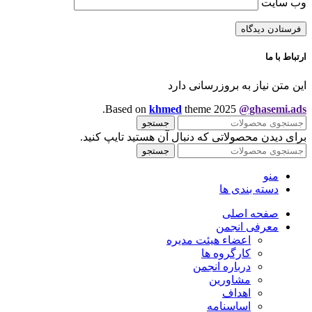
وب‌ سایت
ارتباط با ما
این متن نیاز به بروزرسانی دارد
.
Based on
khmed
theme
2025
@ghasemi.ads
جستجو
برای دیدن محصولاتی که دنبال آن هستید تایپ کنید.
جستجو
منو
دسته بندی ها
صفحه اصلی
معرفی انجمن
اعضاء هیئت مدیره
کارگروه ها
درباره انجمن
مشاورین
اهداف
اساسنامه