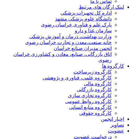
تماس با ما
لینک ارگان های مرتبط
اداره کل تجهیزات پزشکی
دانشگاه علوم پزشکی مشهد
پارک علم و فناوری خراسان رضوی
سازمان غذا و دارو
وزارت بهداشت، درمان و آموزش پزشکی
خانه صنعت،معدن و تجارت خراسان رضوی
انجمن مدیران صنایع خراسان
اتاق بازرگانی، صنایع، معادن و کشاورزی خراسان
رضوی
کارگروه ها
کارگروه زیرساخت
کارگروه علمی، فناوری و پژوهشی
کارگروه مالی
کارگروه بازرگانی
کارگروه تجاری سازی
کارگروه روابط عمومی
کارگروه منابع انسانی
کارگروه حقوقی
اخبار انجمن
تصاویر
عضویت
درخواست عضویت