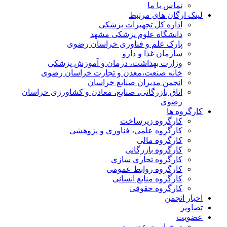
تماس با ما
لینک ارگان های مرتبط
اداره کل تجهیزات پزشکی
دانشگاه علوم پزشکی مشهد
پارک علم و فناوری خراسان رضوی
سازمان غذا و دارو
وزارت بهداشت، درمان و آموزش پزشکی
خانه صنعت،معدن و تجارت خراسان رضوی
انجمن مدیران صنایع خراسان
اتاق بازرگانی، صنایع، معادن و کشاورزی خراسان
رضوی
کارگروه ها
کارگروه زیرساخت
کارگروه علمی، فناوری و پژوهشی
کارگروه مالی
کارگروه بازرگانی
کارگروه تجاری سازی
کارگروه روابط عمومی
کارگروه منابع انسانی
کارگروه حقوقی
اخبار انجمن
تصاویر
عضویت
درخواست عضویت