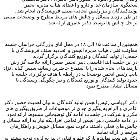
سخنگوی سازمان غذا و دارو و اعضای هیات مدیره انجمن
تولیدکنندگان و نیز رئیس اتحادیه صنف فروشندگان انجام شد .
در طی بازديد مسائل و چالش های مرتبط مطرح و توضیحات مبتنی
بر حل چالش ها توسط دکتر عامری ارائه شد .
همچنین از ساعت ۱۵ الی ۱۸ در محل اتاق بازرگانی خراسان جلسه
معاونت فنی ، هیات مدیره انجمن و اتحادیه صنف فروشندگان با
جمعی از تولید کنندگان و توزیع کنندگان برگزار گردید .
در این جلسه ابتدا قاسمی دبیر انجمن ضمن ارائه خلاصه گزارش
بازديد های انجام شده را با استماع حاضرین رساند، سپس کیانی نزاد
نایب رئیس انجمن توضیحات در رابطه با هدف برگزاری جلسه با
حدود تولید کنندگان و توزیع کنندگان و نیز چگونگی رسیدگی با
مسائل ایشان مطرح نمود
.
دکتر کرباسی رئیس انجمن تولید کنندگان به بیان اهمیت حضور دکتر
عامری و الزام به پیگیری جدی تر موضوعات از طریق پیگیری های
مکرر و شرکت در جلسات ادامه کل توضیحاتی مبسوط ارائه نمود
در ادامه قاسمی دبیر انجمن از تمامی افرادیکه نیاز به ارائه مسائل و
چالش های فعلی داشتند دعوت نمود مسائل خویش و راهکارهای
مرتبط را ارائه نمایند .
دکتر شریعت نماینده پارک علم و فناوری نیز به لزوم توجه بیشتر به