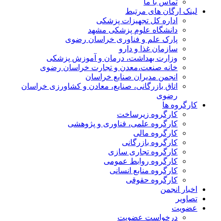
تماس با ما
لینک ارگان های مرتبط
اداره کل تجهیزات پزشکی
دانشگاه علوم پزشکی مشهد
پارک علم و فناوری خراسان رضوی
سازمان غذا و دارو
وزارت بهداشت، درمان و آموزش پزشکی
خانه صنعت،معدن و تجارت خراسان رضوی
انجمن مدیران صنایع خراسان
اتاق بازرگانی، صنایع، معادن و کشاورزی خراسان
رضوی
کارگروه ها
کارگروه زیرساخت
کارگروه علمی، فناوری و پژوهشی
کارگروه مالی
کارگروه بازرگانی
کارگروه تجاری سازی
کارگروه روابط عمومی
کارگروه منابع انسانی
کارگروه حقوقی
اخبار انجمن
تصاویر
عضویت
درخواست عضویت