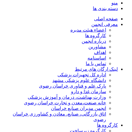
منو
دسته بندی ها
صفحه اصلی
معرفی انجمن
اعضاء هیئت مدیره
کارگروه ها
درباره انجمن
مشاورین
اهداف
اساسنامه
تماس با ما
لینک ارگان های مرتبط
اداره کل تجهیزات پزشکی
دانشگاه علوم پزشکی مشهد
پارک علم و فناوری خراسان رضوی
سازمان غذا و دارو
وزارت بهداشت، درمان و آموزش پزشکی
خانه صنعت،معدن و تجارت خراسان رضوی
انجمن مدیران صنایع خراسان
اتاق بازرگانی، صنایع، معادن و کشاورزی خراسان
رضوی
کارگروه ها
کارگروه زیرساخت