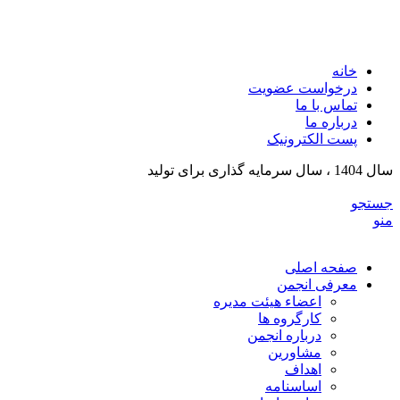
انجمن تولیدکنندگان تجهیزات پزشکی و ملزومات آزمایشگی
خراسان رضوی
خانه
درخواست عضویت
تماس با ما
درباره ما
پست الکترونیک
سال 1404 ، سال سرمایه گذاری برای تولید
جستجو
منو
صفحه اصلی
معرفی انجمن
اعضاء هیئت مدیره
کارگروه ها
درباره انجمن
مشاورین
اهداف
اساسنامه