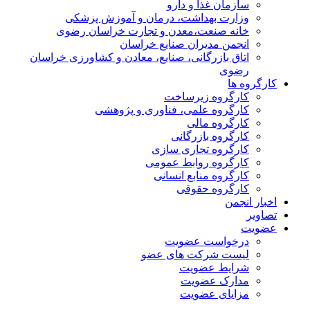
سازمان غذا و دارو
وزارت بهداشت، درمان و آموزش پزشکی
خانه صنعت،معدن و تجارت خراسان رضوی
انجمن مدیران صنایع خراسان
اتاق بازرگانی، صنایع، معادن و کشاورزی خراسان
رضوی
کارگروه ها
کارگروه زیرساخت
کارگروه علمی، فناوری و پژوهشی
کارگروه مالی
کارگروه بازرگانی
کارگروه تجاری سازی
کارگروه روابط عمومی
کارگروه منابع انسانی
کارگروه حقوقی
اخبار انجمن
تصاویر
عضویت
درخواست عضویت
لیست شرکت های عضو
شرایط عضویت
مدارک عضویت
مزایای عضویت