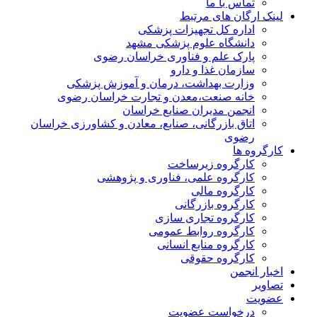
تماس با ما
لینک ارگان های مرتبط
اداره کل تجهیزات پزشکی
دانشگاه علوم پزشکی مشهد
پارک علم و فناوری خراسان رضوی
سازمان غذا و دارو
وزارت بهداشت، درمان و آموزش پزشکی
خانه صنعت،معدن و تجارت خراسان رضوی
انجمن مدیران صنایع خراسان
اتاق بازرگانی، صنایع، معادن و کشاورزی خراسان
رضوی
کارگروه ها
کارگروه زیرساخت
کارگروه علمی، فناوری و پژوهشی
کارگروه مالی
کارگروه بازرگانی
کارگروه تجاری سازی
کارگروه روابط عمومی
کارگروه منابع انسانی
کارگروه حقوقی
اخبار انجمن
تصاویر
عضویت
درخواست عضویت