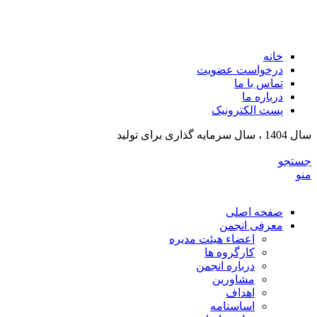
انجمن تولیدکنندگان تجهیزات پزشکی و ملزومات آزمایشگی
خراسان رضوی
خانه
درخواست عضویت
تماس با ما
درباره ما
پست الکترونیک
سال 1404 ، سال سرمایه گذاری برای تولید
جستجو
منو
صفحه اصلی
معرفی انجمن
اعضاء هیئت مدیره
کارگروه ها
درباره انجمن
مشاورین
اهداف
اساسنامه