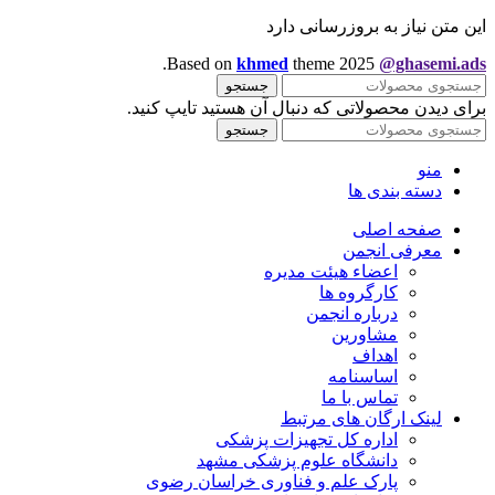
این متن نیاز به بروزرسانی دارد
.
Based on
khmed
theme
2025
@ghasemi.ads
جستجو
برای دیدن محصولاتی که دنبال آن هستید تایپ کنید.
جستجو
منو
دسته بندی ها
صفحه اصلی
معرفی انجمن
اعضاء هیئت مدیره
کارگروه ها
درباره انجمن
مشاورین
اهداف
اساسنامه
تماس با ما
لینک ارگان های مرتبط
اداره کل تجهیزات پزشکی
دانشگاه علوم پزشکی مشهد
پارک علم و فناوری خراسان رضوی