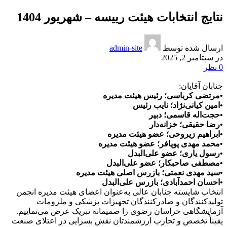
نتایج انتخابات هیئت رییسه – شهریور 1404
ارسال شده توسط
admin-site
در سپتامبر 2, 2025
0
نظر
جنابان آقایان:
•مرتضی کرباسی؛ رئیس هیئت مدیره
•امین کیانی‌نژاد؛ نایب رئیس
•حجت‌اله قاسمی؛ دبیر
•رضا حقیقی؛ خزانه‌دار
•ابراهیم زیروحی؛ عضو هیئت مدیره
•محمد مهدی پویافر؛ عضو هیئت مدیره
•رسول یاری؛ عضو علی‌البدل
•مصطفی صاحبکار؛ عضو علی‌البدل
•سید مهدی نعمتی؛ بازرس اصلی هیئت مدیره
•احسان احمدآبادی؛ بازرس علی‌البدل
انتخاب شایسته جنابان عالی به‌عنوان اعضای هیئت مدیره انجمن
تولیدکنندگان و صادرکنندگان تجهیزات پزشکی و ملزومات
آزمایشگاهی خراسان رضوی را صمیمانه تبریک عرض می‌نماییم.
یقیناً تخصص و تجارب ارزشمندتان نقش بسزایی در اعتلای صنعت