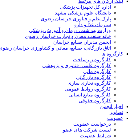
لینک ارگان های مرتبط
اداره کل تجهیزات پزشکی
دانشگاه علوم پزشکی مشهد
پارک علم و فناوری خراسان رضوی
سازمان غذا و دارو
وزارت بهداشت، درمان و آموزش پزشکی
خانه صنعت،معدن و تجارت خراسان رضوی
انجمن مدیران صنایع خراسان
اتاق بازرگانی، صنایع، معادن و کشاورزی خراسان رضوی
کارگروه ها
کارگروه زیرساخت
کارگروه علمی، فناوری و پژوهشی
کارگروه مالی
کارگروه بازرگانی
کارگروه تجاری سازی
کارگروه روابط عمومی
کارگروه منابع انسانی
کارگروه حقوقی
اخبار انجمن
تصاویر
عضویت
درخواست عضویت
لیست شرکت های عضو
شرایط عضویت