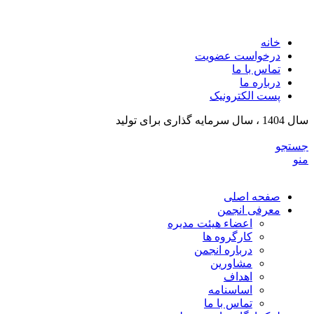
انج
خانه
درخواست عضویت
تماس با ما
درباره ما
پست الکترونیک
سال 1404 ، سال سرمایه گذاری برای تولید
جستجو
منو
صفحه اصلی
معرفی انجمن
اعضاء هیئت مدیره
کارگروه ها
درباره انجمن
مشاورین
اهداف
اساسنامه
تماس با ما