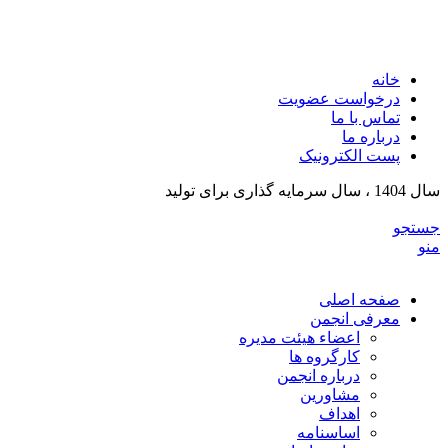
انجمن تولیدکنندگان تجهیزات پزشکی و ملزومات آزمایشگی
خراسان رضوی
خانه
درخواست عضویت
تماس با ما
درباره ما
پست الکترونیک
سال 1404 ، سال سرمایه گذاری برای تولید
جستجو
منو
صفحه اصلی
معرفی انجمن
اعضاء هیئت مدیره
کارگروه ها
درباره انجمن
مشاورین
اهداف
اساسنامه