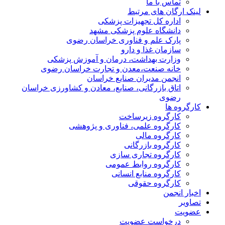
تماس با ما
لینک ارگان های مرتبط
اداره کل تجهیزات پزشکی
دانشگاه علوم پزشکی مشهد
پارک علم و فناوری خراسان رضوی
سازمان غذا و دارو
وزارت بهداشت، درمان و آموزش پزشکی
خانه صنعت،معدن و تجارت خراسان رضوی
انجمن مدیران صنایع خراسان
اتاق بازرگانی، صنایع، معادن و کشاورزی خراسان
رضوی
کارگروه ها
کارگروه زیرساخت
کارگروه علمی، فناوری و پژوهشی
کارگروه مالی
کارگروه بازرگانی
کارگروه تجاری سازی
کارگروه روابط عمومی
کارگروه منابع انسانی
کارگروه حقوقی
اخبار انجمن
تصاویر
عضویت
درخواست عضویت