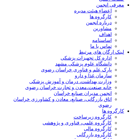
معرفی انجمن
اعضاء هیئت مدیره
کارگروه ها
درباره انجمن
مشاورین
اهداف
اساسنامه
تماس با ما
لینک ارگان های مرتبط
اداره کل تجهیزات پزشکی
دانشگاه علوم پزشکی مشهد
پارک علم و فناوری خراسان رضوی
سازمان غذا و دارو
وزارت بهداشت، درمان و آموزش پزشکی
خانه صنعت،معدن و تجارت خراسان رضوی
انجمن مدیران صنایع خراسان
اتاق بازرگانی، صنایع، معادن و کشاورزی خراسان
رضوی
کارگروه ها
کارگروه زیرساخت
کارگروه علمی، فناوری و پژوهشی
کارگروه مالی
کارگروه بازرگانی