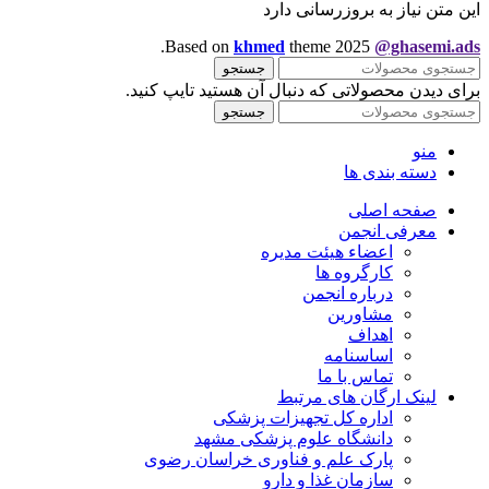
این متن نیاز به بروزرسانی دارد
.
Based on
khmed
theme
2025
@ghasemi.ads
جستجو
برای دیدن محصولاتی که دنبال آن هستید تایپ کنید.
جستجو
منو
دسته بندی ها
صفحه اصلی
معرفی انجمن
اعضاء هیئت مدیره
کارگروه ها
درباره انجمن
مشاورین
اهداف
اساسنامه
تماس با ما
لینک ارگان های مرتبط
اداره کل تجهیزات پزشکی
دانشگاه علوم پزشکی مشهد
پارک علم و فناوری خراسان رضوی
سازمان غذا و دارو