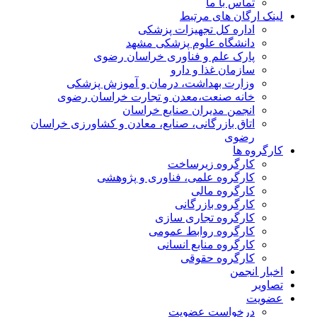
تماس با ما
لینک ارگان های مرتبط
اداره کل تجهیزات پزشکی
دانشگاه علوم پزشکی مشهد
پارک علم و فناوری خراسان رضوی
سازمان غذا و دارو
وزارت بهداشت، درمان و آموزش پزشکی
خانه صنعت،معدن و تجارت خراسان رضوی
انجمن مدیران صنایع خراسان
اتاق بازرگانی، صنایع، معادن و کشاورزی خراسان
رضوی
کارگروه ها
کارگروه زیرساخت
کارگروه علمی، فناوری و پژوهشی
کارگروه مالی
کارگروه بازرگانی
کارگروه تجاری سازی
کارگروه روابط عمومی
کارگروه منابع انسانی
کارگروه حقوقی
اخبار انجمن
تصاویر
عضویت
درخواست عضویت