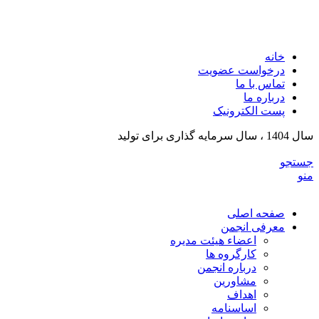
انجمن تولیدکنندگان تجهیزات پزشکی و ملزومات آزمایشگی
خراسان رضوی
خانه
درخواست عضویت
تماس با ما
درباره ما
پست الکترونیک
سال 1404 ، سال سرمایه گذاری برای تولید
جستجو
منو
صفحه اصلی
معرفی انجمن
اعضاء هیئت مدیره
کارگروه ها
درباره انجمن
مشاورین
اهداف
اساسنامه