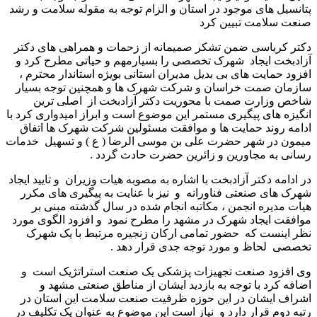
پتانسیل های موجود در استان و الزام توجه به مقوله سلامت و رشد
صنعت سلامت تبیین کرد
دکتر کرباسی ضمن تشکر صمیمانه از زحمات و همراهی های دکتر
آزادبخت ایجاد
شهرک تخصصی را بسیار‌مهم و حیاتی مطرح کرد و
افزود حمایت های بی بدیل مدیران استانی بویژه استاندار محترم ،
سازمان صمت خراسان و شرکت شهرک ها و همچنین توجه بسیار
شاخص وزارت صمت با محوریت دکتر آزادبخت از
اصلی ترین
انگیزه های پیگیری مستمر این موضوع است و ابراز امیدواری کرد با
ادامه روند حمایت ها و موافقت مسئولین شرکت شهرک ها اتفاق
میمون در شهر حضرت علی بن موسی الرضا ( ع ) و تسهیل
خدمات
رسانی به مجاورین و زائرین حضرت حادث گردد .
در ادامه دکتر آزادبخت با اشاره به مصوبه هیات وزیران ‌ و تایید ایجاد
شهرک های صنعتی فناورانه
و
نیز با عنایت به پیگیری های مکرر
هیات مدیره انجمن ، مکاتبه انجام شده در سال گذشته مبنی بر
موافقت ایجاد شهرک در مشهد را مطرح نمود
و افزود الگوی مورد
نظر اینست که
حضور تمامی ارکان زنجیره مرتبط با یک شهرک
تخصصی لحاظ و مورد توجه جدی قرار دهد .
وی افزود صنعت تجهیزات پزشکی یک صنعت استراتژیک است
و
اضافه کرد با توجه به بازدید ایشان از مناطق صنعتی مشهد و
اشراف ایشان در این حوزه ظرفیت صنعت سلامت این استان در
رتبه دوم قرار دارد و
نیاز است این موضوع به عنوان یک تکلیف در