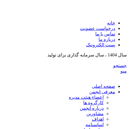
انجمن تولیدکنندگان تجهیزات پزشکی و ملزومات آزمایشگی
خراسان رضوی
خانه
درخواست عضویت
تماس با ما
درباره ما
پست الکترونیک
سال 1404 ، سال سرمایه گذاری برای تولید
جستجو
منو
صفحه اصلی
معرفی انجمن
اعضاء هیئت مدیره
کارگروه ها
درباره انجمن
مشاورین
اهداف
اساسنامه