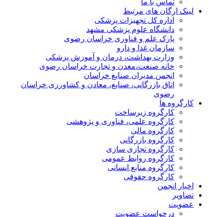
تماس با ما
لینک ارگان های مرتبط
اداره کل تجهیزات پزشکی
دانشگاه علوم پزشکی مشهد
پارک علم و فناوری خراسان رضوی
سازمان غذا و دارو
وزارت بهداشت، درمان و آموزش پزشکی
خانه صنعت،معدن و تجارت خراسان رضوی
انجمن مدیران صنایع خراسان
اتاق بازرگانی، صنایع، معادن و کشاورزی خراسان
رضوی
کارگروه ها
کارگروه زیرساخت
کارگروه علمی، فناوری و پژوهشی
کارگروه مالی
کارگروه بازرگانی
کارگروه تجاری سازی
کارگروه روابط عمومی
کارگروه منابع انسانی
کارگروه حقوقی
اخبار انجمن
تصاویر
عضویت
درخواست عضویت