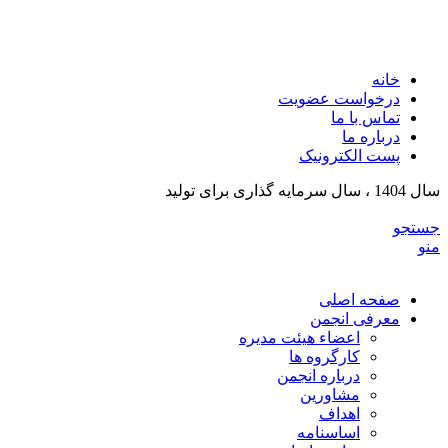
انجمن تولیدکنندگان تجهیزات پزشکی و ملزومات آزمایشگی
خراسان رضوی
خانه
درخواست عضویت
تماس با ما
درباره ما
پست الکترونیک
سال 1404 ، سال سرمایه گذاری برای تولید
جستجو
منو
صفحه اصلی
معرفی انجمن
اعضاء هیئت مدیره
کارگروه ها
درباره انجمن
مشاورین
اهداف
اساسنامه