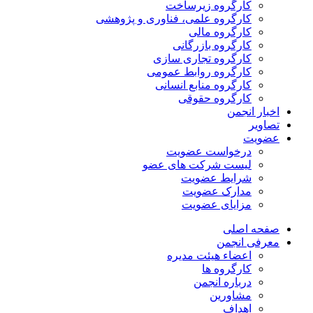
کارگروه زیرساخت
کارگروه علمی، فناوری و پژوهشی
کارگروه مالی
کارگروه بازرگانی
کارگروه تجاری سازی
کارگروه روابط عمومی
کارگروه منابع انسانی
کارگروه حقوقی
اخبار انجمن
تصاویر
عضویت
درخواست عضویت
لیست شرکت های عضو
شرایط عضویت
مدارک عضویت
مزایای عضویت
صفحه اصلی
معرفی انجمن
اعضاء هیئت مدیره
کارگروه ها
درباره انجمن
مشاورین
اهداف