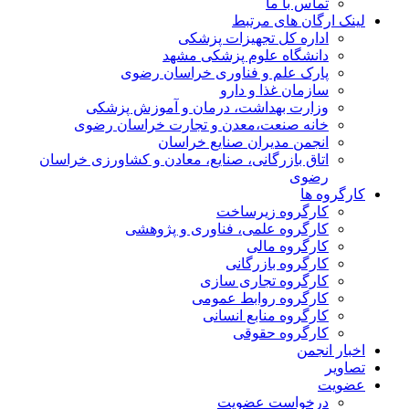
تماس با ما
لینک ارگان های مرتبط
اداره کل تجهیزات پزشکی
دانشگاه علوم پزشکی مشهد
پارک علم و فناوری خراسان رضوی
سازمان غذا و دارو
وزارت بهداشت، درمان و آموزش پزشکی
خانه صنعت،معدن و تجارت خراسان رضوی
انجمن مدیران صنایع خراسان
اتاق بازرگانی، صنایع، معادن و کشاورزی خراسان
رضوی
کارگروه ها
کارگروه زیرساخت
کارگروه علمی، فناوری و پژوهشی
کارگروه مالی
کارگروه بازرگانی
کارگروه تجاری سازی
کارگروه روابط عمومی
کارگروه منابع انسانی
کارگروه حقوقی
اخبار انجمن
تصاویر
عضویت
درخواست عضویت