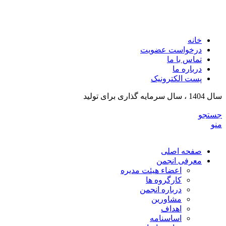
انجمن تولیدکنندگان تجهیزات پزشکی و ملزومات آزمایشگی
خراسان رضوی
خانه
درخواست عضویت
تماس با ما
درباره ما
پست الکترونیک
سال 1404 ، سال سرمایه گذاری برای تولید
جستجو
منو
صفحه اصلی
معرفی انجمن
اعضاء هیئت مدیره
کارگروه ها
درباره انجمن
مشاورین
اهداف
اساسنامه