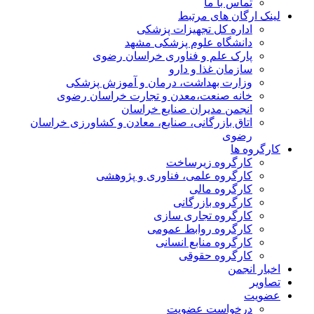
تماس با ما
لینک ارگان های مرتبط
اداره کل تجهیزات پزشکی
دانشگاه علوم پزشکی مشهد
پارک علم و فناوری خراسان رضوی
سازمان غذا و دارو
وزارت بهداشت، درمان و آموزش پزشکی
خانه صنعت،معدن و تجارت خراسان رضوی
انجمن مدیران صنایع خراسان
اتاق بازرگانی، صنایع، معادن و کشاورزی خراسان
رضوی
کارگروه ها
کارگروه زیرساخت
کارگروه علمی، فناوری و پژوهشی
کارگروه مالی
کارگروه بازرگانی
کارگروه تجاری سازی
کارگروه روابط عمومی
کارگروه منابع انسانی
کارگروه حقوقی
اخبار انجمن
تصاویر
عضویت
درخواست عضویت