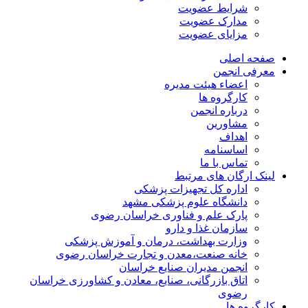
شرایط عضویت
مدارک عضویت
مزایای عضویت
صفحه اصلی
معرفی انجمن
اعضاء هیئت مدیره
کارگروه ها
درباره انجمن
مشاورین
اهداف
اساسنامه
تماس با ما
لینک ارگان های مرتبط
اداره کل تجهیزات پزشکی
دانشگاه علوم پزشکی مشهد
پارک علم و فناوری خراسان رضوی
سازمان غذا و دارو
وزارت بهداشت، درمان و آموزش پزشکی
خانه صنعت،معدن و تجارت خراسان رضوی
انجمن مدیران صنایع خراسان
اتاق بازرگانی، صنایع، معادن و کشاورزی خراسان
رضوی
کارگروه ها