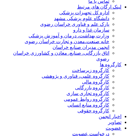
تماس با ما
لینک ارگان های مرتبط
اداره کل تجهیزات پزشکی
دانشگاه علوم پزشکی مشهد
پارک علم و فناوری خراسان رضوی
سازمان غذا و دارو
وزارت بهداشت، درمان و آموزش پزشکی
خانه صنعت،معدن و تجارت خراسان رضوی
انجمن مدیران صنایع خراسان
اتاق بازرگانی، صنایع، معادن و کشاورزی خراسان
رضوی
کارگروه ها
کارگروه زیرساخت
کارگروه علمی، فناوری و پژوهشی
کارگروه مالی
کارگروه بازرگانی
کارگروه تجاری سازی
کارگروه روابط عمومی
کارگروه منابع انسانی
کارگروه حقوقی
اخبار انجمن
تصاویر
عضویت
درخواست عضویت