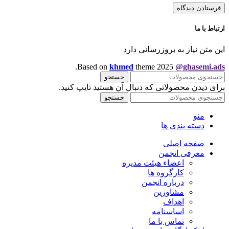
ارتباط با ما
این متن نیاز به بروزرسانی دارد
.
Based on
khmed
theme
2025
@ghasemi.ads
جستجو
برای دیدن محصولاتی که دنبال آن هستید تایپ کنید.
جستجو
منو
دسته بندی ها
صفحه اصلی
معرفی انجمن
اعضاء هیئت مدیره
کارگروه ها
درباره انجمن
مشاورین
اهداف
اساسنامه
تماس با ما