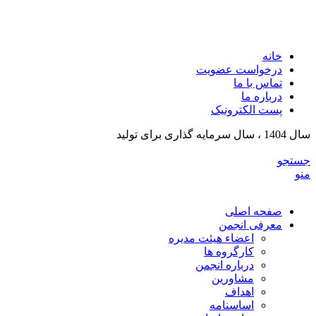
انجمن تولیدکنندگان تجهیزات پزشکی و ملزومات آزمایشگی
خراسان رضوی
خانه
درخواست عضویت
تماس با ما
درباره ما
پست الکترونیک
سال 1404 ، سال سرمایه گذاری برای تولید
جستجو
منو
صفحه اصلی
معرفی انجمن
اعضاء هیئت مدیره
کارگروه ها
درباره انجمن
مشاورین
اهداف
اساسنامه