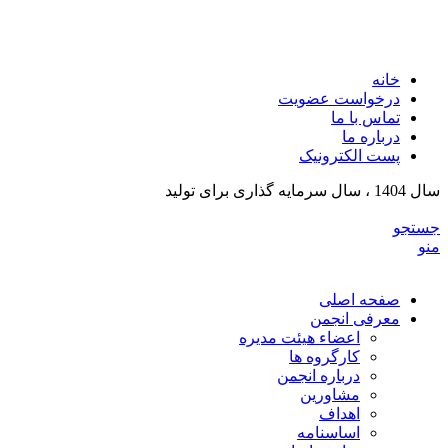
انجمن تولیدکنندگان تجهیزات پزشکی و ملزومات آزمایشگی
خراسان رضوی
خانه
درخواست عضویت
تماس با ما
درباره ما
پست الکترونیک
سال 1404 ، سال سرمایه گذاری برای تولید
جستجو
منو
صفحه اصلی
معرفی انجمن
اعضاء هیئت مدیره
کارگروه ها
درباره انجمن
مشاورین
اهداف
اساسنامه