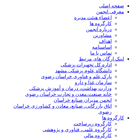
صفحه اصلی
معرفی انجمن
اعضاء هیئت مدیره
کارگروه ها
درباره انجمن
مشاورین
اهداف
اساسنامه
تماس با ما
لینک ارگان های مرتبط
اداره کل تجهیزات پزشکی
دانشگاه علوم پزشکی مشهد
پارک علم و فناوری خراسان رضوی
سازمان غذا و دارو
وزارت بهداشت، درمان و آموزش پزشکی
خانه صنعت،معدن و تجارت خراسان رضوی
انجمن مدیران صنایع خراسان
اتاق بازرگانی، صنایع، معادن و کشاورزی خراسان
رضوی
کارگروه ها
کارگروه زیرساخت
کارگروه علمی، فناوری و پژوهشی
کارگروه مالی