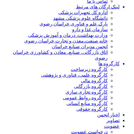
تماس با ما
لینک ارگان های مرتبط
اداره کل تجهیزات پزشکی
دانشگاه علوم پزشکی مشهد
پارک علم و فناوری خراسان رضوی
سازمان غذا و دارو
وزارت بهداشت، درمان و آموزش پزشکی
خانه صنعت،معدن و تجارت خراسان رضوی
انجمن مدیران صنایع خراسان
اتاق بازرگانی، صنایع، معادن و کشاورزی خراسان
رضوی
کارگروه ها
کارگروه زیرساخت
کارگروه علمی، فناوری و پژوهشی
کارگروه مالی
کارگروه بازرگانی
کارگروه تجاری سازی
کارگروه روابط عمومی
کارگروه منابع انسانی
کارگروه حقوقی
اخبار انجمن
تصاویر
عضویت
درخواست عضویت